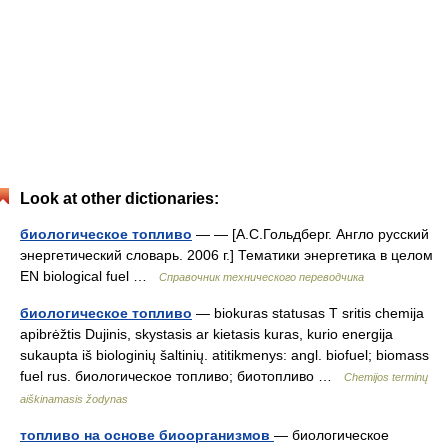
Look at other dictionaries:
биологическое топливо
— — [А.С.Гольдберг. Англо русский
энергетический словарь. 2006 г.] Тематики энергетика в целом
EN biological fuel …
Справочник технического переводчика
биологическое топливо
— biokuras statusas T sritis chemija
apibrėžtis Dujinis, skystasis ar kietasis kuras, kurio energija
sukaupta iš biologinių šaltinių. atitikmenys: angl. biofuel; biomass
fuel rus. биологическое топливо; биотопливо …
Chemijos terminų
aiškinamasis žodynas
топливо на основе биоорганизмов
— биологическое