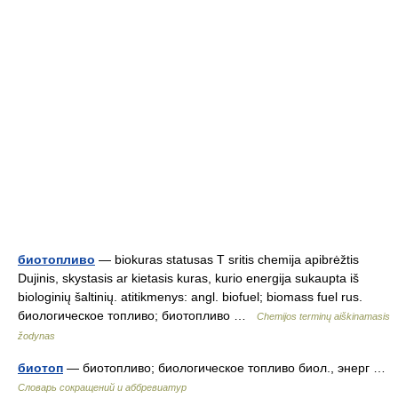
биотопливо
— biokuras statusas T sritis chemija apibrėžtis
Dujinis, skystasis ar kietasis kuras, kurio energija sukaupta iš
biologinių šaltinių. atitikmenys: angl. biofuel; biomass fuel rus.
биологическое топливо; биотопливо …
Chemijos terminų aiškinamasis
žodynas
биотоп
— биотопливо; биологическое топливо биол., энерг …
Словарь сокращений и аббревиатур