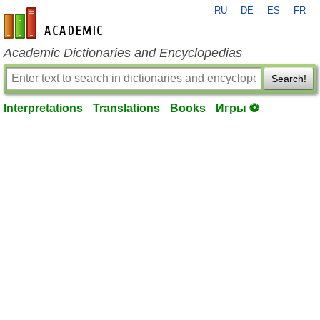
RU
DE
ES
FR
en-academic.com
Academic Dictionaries and Encyclopedias
Search!
Interpretations
Translations
Books
Игры ⚽