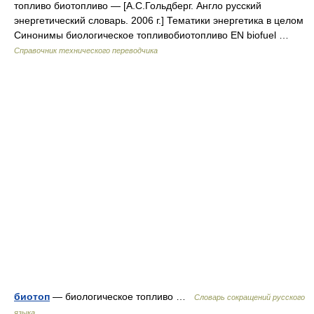
топливо биотопливо — [А.С.Гольдберг. Англо русский
энергетический словарь. 2006 г.] Тематики энергетика в целом
Синонимы биологическое топливобиотопливо EN biofuel …
Справочник технического переводчика
биотоп
— биологическое топливо …
Словарь сокращений русского
языка